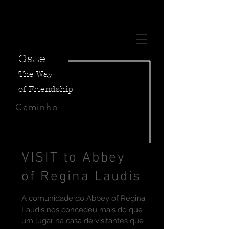
Gaze
The Way
of
Friendship
Caminho
VISIT to Abbey
of Regina Laudis
A comunidade do Abbey of Regina
Laudis nos concedeu mais do que
um lugar na casa de visitantes que